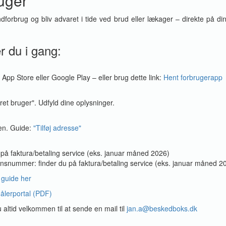
uger
ndforbrug og bliv advaret i tide ved brud eller lækager – direkte på d
 du i gang:
i App Store eller Google Play – eller brug dette link:
Hent forbrugerapp
t bruger". Udfyld dine oplysninger.
pen. Guide:
"Tilføj adresse"
u på faktura/betaling service (eks. januar måned 2026)
nsnummer: finder du på faktura/betaling service (eks. januar måned 2
 guide her
ålerportal (PDF)
altid velkommen til at sende en mail til
jan.a@beskedboks.dk