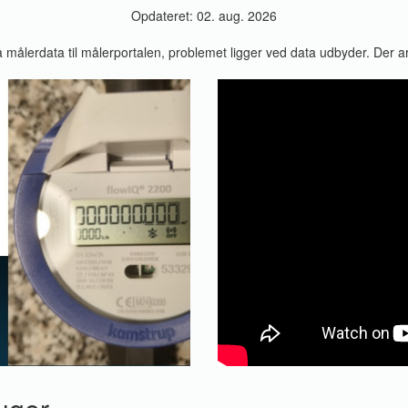
Opdateret: 02. aug. 2026
å målerdata til målerportalen, problemet ligger ved data udbyder. Der 