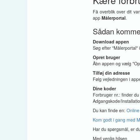
Kære forbr
Få overblik over dit va
app
Målerportal
.
Sådan kommer
Download appen
Søg efter "Målerportal" 
Opret bruger
Åbn appen og vælg "Opre
Tilføj din adresse
Følg vejledningen i ap
Dine koder
Forbruger nr.: finder d
Adgangskode/Installatio
Du kan finde en:
Online
Kom godt i gang med M
Har du spørgsmål, er du 
Med venlig hilsen