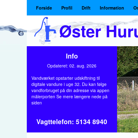
Forside
Profil
Drift
Information
O
Øster Hu
Info
Opdateret: 02. aug. 2026
Vandværket opstarter udskiftning til
digitale vandure i uge 32. Du kan følge
vandforbruget på din adresse via appen
målerporten Se mere længere nede på
siden
Vagttelefon: 5134 8940